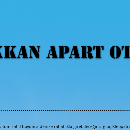
KAN APART O
KAN APART O
...........................................................
üm sahil boyunca denize rahatlıkla girebileceğiniz gibi, Kleopatra