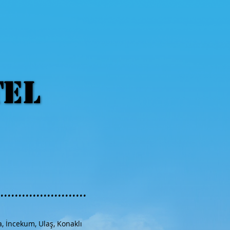
TEL
TEL
......................
, İncekum, Ulaş, Konaklı